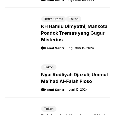
Berita Utama
Tokoh
KH Hamid Dimyathi, Mahkota
Pondok Tremas yang Gugur
Misterius
Kanal Santri
Agustus 15, 2024
Tokoh
Nyai Rodliyah Djazuli; Ummul
Ma’had Al-Falah Ploso
Kanal Santri
Juni 15, 2024
Tokoh