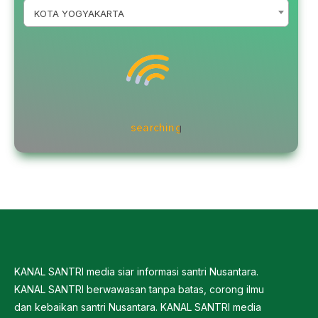
KOTA YOGYAKARTA
KANAL SANTRI media siar informasi santri Nusantara.
KANAL SANTRI berwawasan tanpa batas, corong ilmu
dan kebaikan santri Nusantara. KANAL SANTRI media