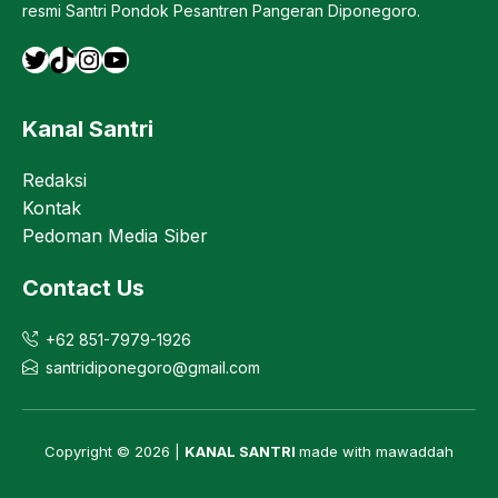
resmi Santri Pondok Pesantren Pangeran Diponegoro.
Twitter
TikTok
Instagram
YouTube
Kanal Santri
Redaksi
Kontak
Pedoman Media Siber
Contact Us
+62 851-7979-1926
santridiponegoro@gmail.com
Copyright © 2026 |
KANAL SANTRI
made with mawaddah